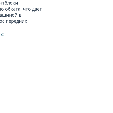
нтблоки
о обката, что дает
машиной в
ос передних
х: