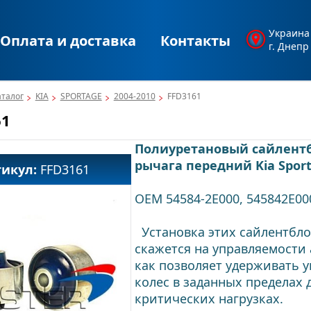
Украина
Оплата и доставка
Контакты
г. Днепр
аталог
KIA
SPORTAGE
2004-2010
FFD3161
61
Полиуретановый сайлентб
рычага передний Kia Spor
тикул:
FFD3161
OEM 54584-2E000, 545842E00
Установка этих сайлентбл
скажется на управляемости 
как позволяет удерживать у
колес в заданных пределах 
критических нагрузках.