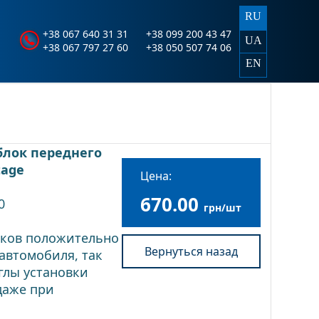
RU
+38 067 640 31 31
+38 099 200 43 47
UA
+38 067 797 27 60
+38 050 507 74 06
EN
лок переднего
tage
Цена:
670.00
0
грн/шт
оков положительно
Вернуться назад
автомобиля, так
глы установки
даже при