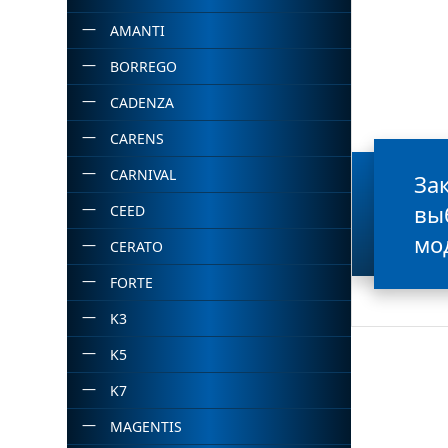
AMANTI
BORREGO
CADENZA
CARENS
CARNIVAL
За
вы
CEED
мо
CERATO
FORTE
K3
K5
K7
MAGENTIS