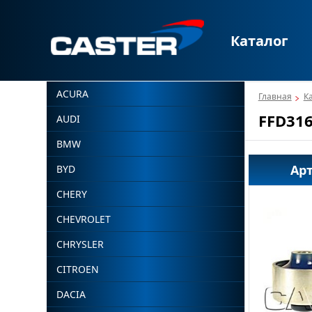
Каталог
ACURA
Главная
К
FFD31
AUDI
BMW
Ар
BYD
CHERY
CHEVROLET
CHRYSLER
CITROEN
DACIA