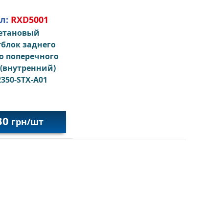
л:
RXD5001
етановый
блок заднего
о поперечного
(внутренний)
2350-STX-A01
30
грн/шт