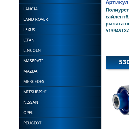
Артикул
LANCIA
Полиуре
сайлентб
LAND ROVER
рычага п
LEXUS
51394STX
LIFAN
LINCOLN
53
MASERATI
MAZDA
MERCEDES
MITSUBISHI
NISSAN
OPEL
PEUGEOT