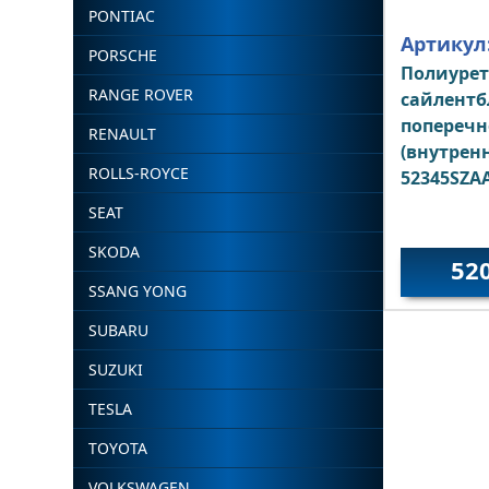
PONTIAC
Артикул
PORSCHE
Полиуре
RANGE ROVER
сайлентб
поперечн
RENAULT
(внутрен
ROLLS-ROYCE
52345SZA
SEAT
SKODA
52
SSANG YONG
SUBARU
SUZUKI
TESLA
TOYOTA
VOLKSWAGEN