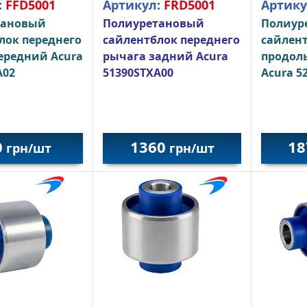
:
FFD5001
Артикул:
FRD5001
Артику
тановый
Полиуретановый
Полиур
лок переднего
сайлентблок переднего
сайлент
ередний Acura
рычага задний Acura
продол
A02
51390STXA00
Acura 5
0
1360
18
грн/шт
грн/шт