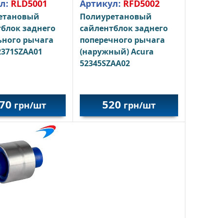
л:
RLD5001
Артикул:
RFD5002
етановый
Полиуретановый
блок заднего
сайлентблок заднего
ьного рычага
поперечного рычага
2371SZAA01
(наружный) Acura
52345SZAA02
70
520
грн/шт
грн/шт