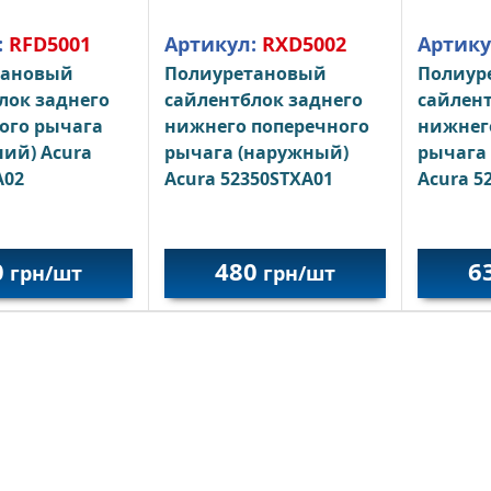
:
RFD5001
Артикул:
RXD5002
Артику
тановый
Полиуретановый
Полиур
лок заднего
сайлентблок заднего
сайлент
ого рычага
нижнего поперечного
нижнег
ний) Acura
рычага (наружный)
рычага 
A02
Acura 52350STXA01
Acura 5
0
480
6
грн/шт
грн/шт