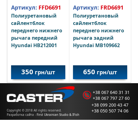
Артикул:
FFD6691
Артикул:
FRD6691
Полиуретановый
Полиуретановый
сайлентблок
сайлентблок
переднего нижнего
переднего нижнего
рычага передний
рычага задний
Hyundai HB212001
Hyundai MB109662
350
650
грн/шт
грн/шт
+38 067 640 31 31
+38 067 797 27 60
+38 099 200 43 47
+38 050 507 74 06
Copyright © 2018 All rights reserved.
Разработка сайта -
First Ukrainian Studio & IFish