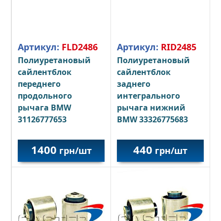
Артикул:
FLD2486
Артикул:
RID2485
Полиуретановый
Полиуретановый
сайлентблок
сайлентблок
переднего
заднего
продольного
интегрального
рычага BMW
рычага нижний
31126777653
BMW 33326775683
1400
440
грн/шт
грн/шт