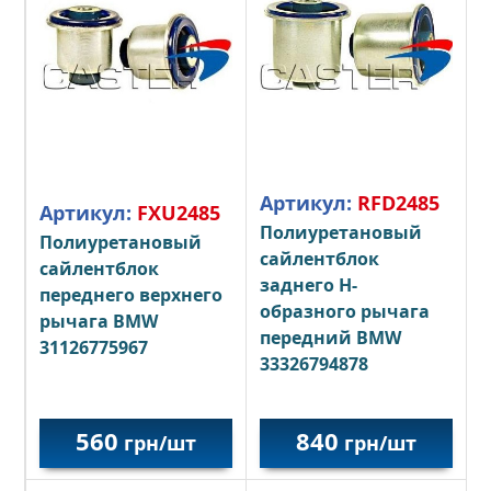
Артикул:
RFD2485
Артикул:
FXU2485
Полиуретановый
Полиуретановый
сайлентблок
сайлентблок
заднего Н-
переднего верхнего
образного рычага
рычага BMW
передний BMW
31126775967
33326794878
840
560
грн/шт
грн/шт