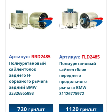
Артикул:
RRD2485
Артикул:
FLD2485
Полиуретановый
Полиуретановый
сайлентблок
сайлентблок
заднего Н-
переднего
образного рычага
продольного
задний BMW
рычага BMW
33326865898
31126775972
720
1120
грн/шт
грн/шт