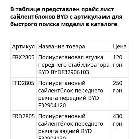
В таблице представлен прайс лист
сайлентблоков BYD с артикулами для
быстрого поиска модели в каталоге
.
Артикул
Название товара
Цена
FBX2805
Полиуретановая втулка
120
переднего стабилизатора
грн
BYD BYDF32906103
FFD2805
Полиуретановый
250
сайлентблок переднего
грн
рычага передний BYD
F32904120
FRD2805
Полиуретановый
430
сайлентблок переднего
грн
рычага задний BYD
F32904130