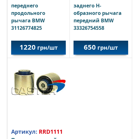
переднего
заднего Н-
продольного
образного рычага
рычага BMW
передний BMW
31126774825
33326754558
1220
650
грн/шт
грн/шт
Артикул:
RRD1111