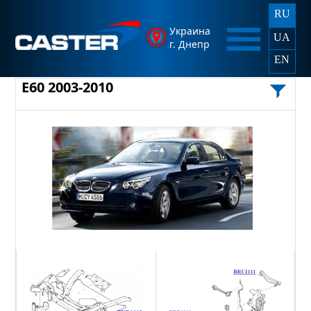
RU
Украина
UA
г. Днепр
EN
E60 2003-2010