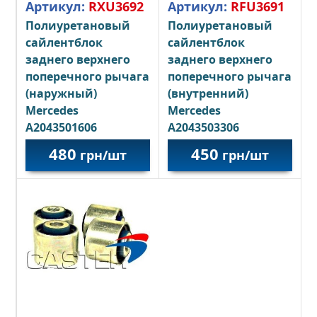
Артикул:
RXU3692
Артикул:
RFU3691
Полиуретановый
Полиуретановый
сайлентблок
сайлентблок
заднего верхнего
заднего верхнего
поперечного рычага
поперечного рычага
(наружный)
(внутренний)
Mercedes
Mercedes
A2043501606
A2043503306
480
450
грн/шт
грн/шт