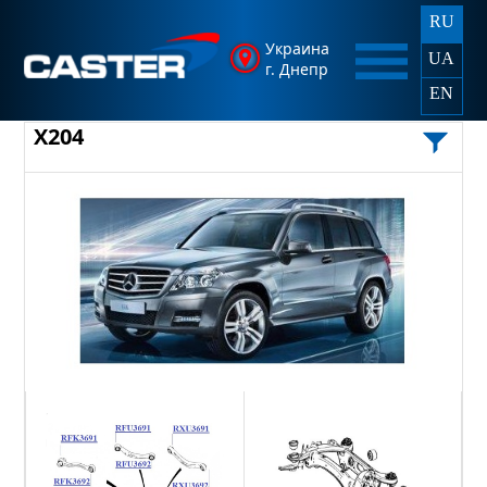
RU
Украина
UA
г. Днепр
EN
X204