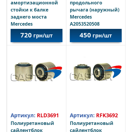
амортизационной
продольного
стойки к балке
рычага (наружный)
заднего моста
Mercedes
Mercedes
A2053520508
A2043521065
720
450
грн/шт
грн/шт
Артикул:
RLD3691
Артикул:
RFK3692
Полиуретановый
Полиуретановый
сайлентблок
сайлентблок