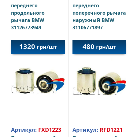
переднего
переднего
продольного
поперечного рычага
рычага BMW
наружный BMW
31126773949
31106771897
1320
480
грн/шт
грн/шт
Артикул:
FХD1223
Артикул:
RFD1221