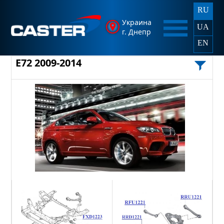
RU
Украина
UA
г. Днепр
EN
E72 2009-2014