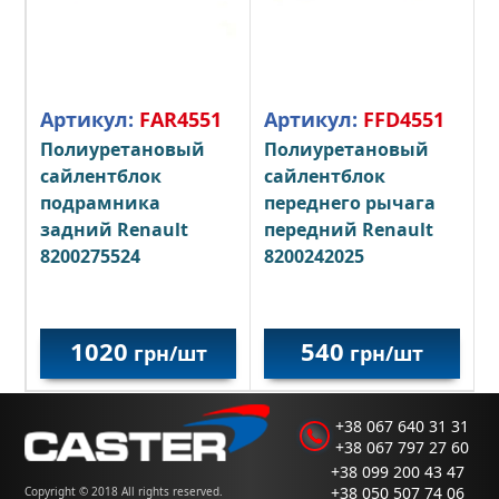
Артикул:
FAR4551
Артикул:
FFD4551
Полиуретановый
Полиуретановый
сайлентблок
сайлентблок
подрамника
переднего рычага
задний Renault
передний Renault
8200275524
8200242025
1020
540
грн/шт
грн/шт
+38 067 640 31 31
+38 067 797 27 60
+38 099 200 43 47
+38 050 507 74 06
Copyright © 2018 All rights reserved.