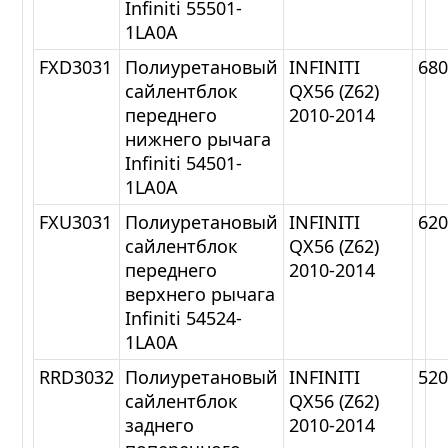
Infiniti 55501-
1LA0A
FXD3031
Полиуретановый
INFINITI
68
сайлентблок
QX56 (Z62)
переднего
2010-2014
нижнего рычага
Infiniti 54501-
1LA0A
FXU3031
Полиуретановый
INFINITI
62
сайлентблок
QX56 (Z62)
переднего
2010-2014
верхнего рычага
Infiniti 54524-
1LA0A
RRD3032
Полиуретановый
INFINITI
52
сайлентблок
QX56 (Z62)
заднего
2010-2014