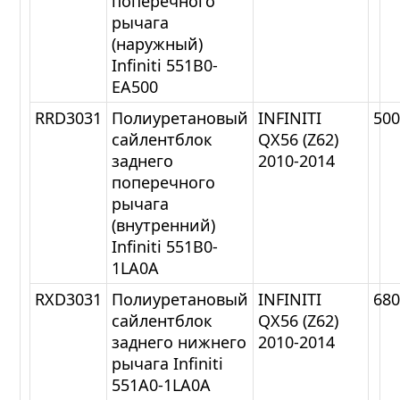
поперечного
рычага
(наружный)
Infiniti 551B0-
EA500
RRD3031
Полиуретановый
INFINITI
50
сайлентблок
QX56 (Z62)
заднего
2010-2014
поперечного
рычага
(внутренний)
Infiniti 551B0-
1LA0A
RXD3031
Полиуретановый
INFINITI
68
сайлентблок
QX56 (Z62)
заднего нижнего
2010-2014
рычага Infiniti
551A0-1LA0A