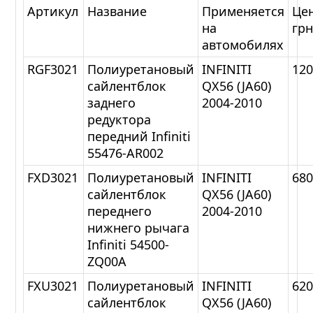
Артикул
Название
Применяется
Цен
на
гр
автомобилях
RGF3021
Полиуретановый
INFINITI
12
сайлентблок
QX56 (JA60)
заднего
2004-2010
редуктора
передний Infiniti
55476-AR002
FXD3021
Полиуретановый
INFINITI
68
сайлентблок
QX56 (JA60)
переднего
2004-2010
нижнего рычага
Infiniti 54500-
ZQ00A
FXU3021
Полиуретановый
INFINITI
62
сайлентблок
QX56 (JA60)