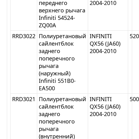
переднего
2004-2010
верхнего рычага
Infiniti 54524-
ZQ00A
RRD3022
Полиуретановый
INFINITI
52
сайлентблок
QX56 (JA60)
заднего
2004-2010
поперечного
рычага
(наружный)
Infiniti 551B0-
EA500
RRD3021
Полиуретановый
INFINITI
50
сайлентблок
QX56 (JA60)
заднего
2004-2010
поперечного
рычага
(внутренний)