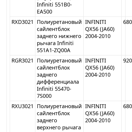
Infiniti 551B0-
EA500
RXD3021
Полиуретановый
INFINITI
68
сайлентблок
QX56 (JA60)
заднего нижнего
2004-2010
рычага Infiniti
551A1-ZQ00A
RGR3021
Полиуретановый
INFINITI
92
сайлентблок
QX56 (JA60)
заднего
2004-2010
дифференциала
Infiniti 55470-
7S000
RXU3021
Полиуретановый
INFINITI
68
сайлентблок
QX56 (JA60)
заднего
2004-2010
верхнего рычага