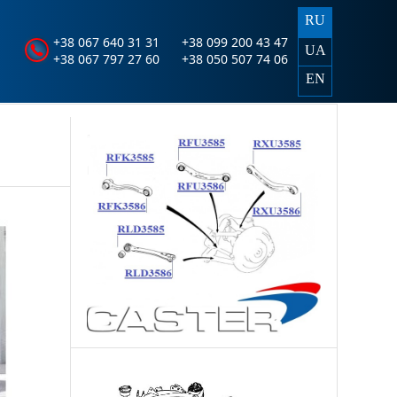
RU
+38 067 640 31 31
+38 099 200 43 47
UA
+38 067 797 27 60
+38 050 507 74 06
EN