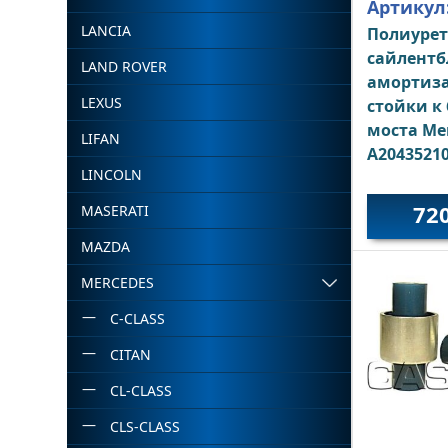
Артикул
LANCIA
Полиуре
сайлентб
LAND ROVER
амортиз
LEXUS
стойки к
моста Me
LIFAN
A2043521
LINCOLN
72
MASERATI
MAZDA
MERCEDES
C-CLASS
CITAN
CL-CLASS
CLS-CLASS