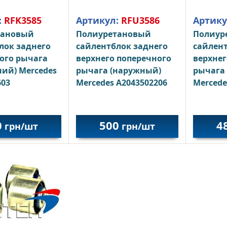
:
RFK3585
Артикул:
RFU3586
Артику
тановый
Полиуретановый
Полиур
лок заднего
сайлентблок заднего
сайлент
ого рычага
верхнего поперечного
верхнег
ний) Mercedes
рычага (наружный)
рычага
603
Mercedes A2043502206
Mercede
0
500
4
грн/шт
грн/шт