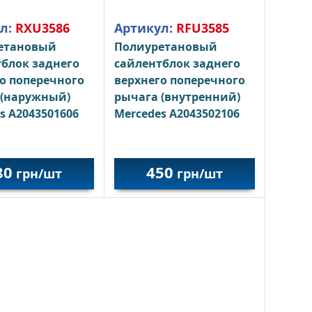
л:
RXU3586
Артикул:
RFU3585
етановый
Полиуретановый
блок заднего
сайлентблок заднего
о поперечного
верхнего поперечного
 (наружный)
рычага (внутренний)
s A2043501606
Mercedes A2043502106
80
450
грн/шт
грн/шт