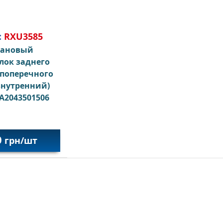
:
RXU3585
тановый
лок заднего
 поперечного
внутренний)
A2043501506
0
грн/шт