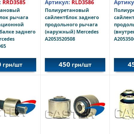
:
RRD3585
Артикул:
RLD3586
Артику
тановый
Полиуретановый
Полиур
лок рычага
сайлентблок заднего
сайлент
ационной
продольного рычага
продол
 балке заднего
(наружный) Mercedes
(внутре
rcedes
A2053520508
A205350
065
0
450
4
грн/шт
грн/шт