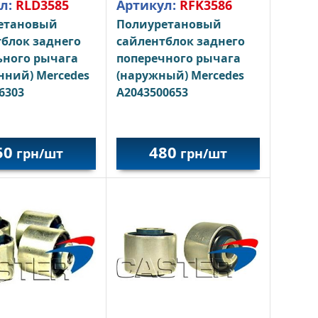
л:
RLD3585
Артикул:
RFK3586
етановый
Полиуретановый
блок заднего
сайлентблок заднего
ьного рычага
поперечного рычага
нний) Mercedes
(наружный) Mercedes
6303
A2043500653
50
480
грн/шт
грн/шт