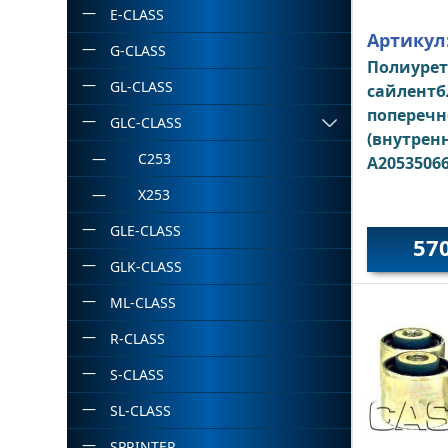
E-CLASS
Артикул
G-CLASS
Полиуре
GL-CLASS
сайлентб
поперечн
GLC-CLASS
(внутрен
C253
A2053506
X253
GLE-CLASS
57
GLK-CLASS
ML-CLASS
R-CLASS
S-CLASS
SL-CLASS
SPRINTER