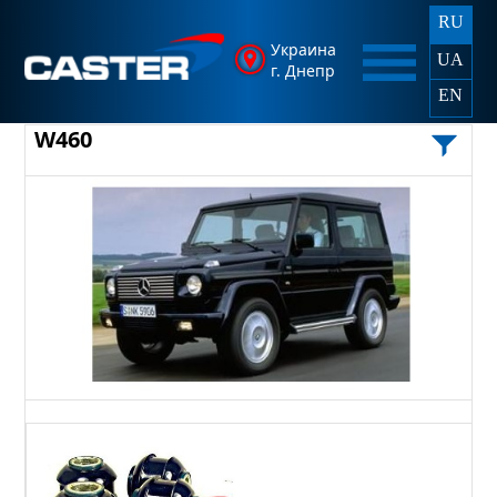
RU
Украина
UA
г. Днепр
EN
W460