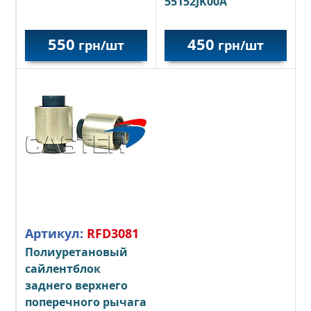
55152JK00A
550
450
грн/шт
грн/шт
Артикул:
RFD3081
Полиуретановый
сайлентблок
заднего верхнего
поперечного рычага