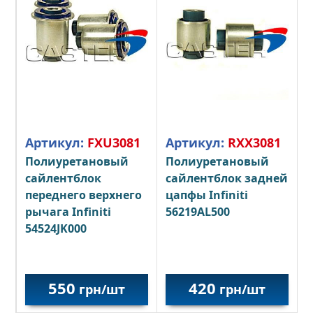
Артикул:
FXU3081
Артикул:
RXX3081
Полиуретановый
Полиуретановый
сайлентблок
сайлентблок задней
переднего верхнего
цапфы Infiniti
рычага Infiniti
56219AL500
54524JK000
550
420
грн/шт
грн/шт