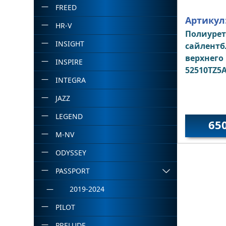
FREED
Артикул
HR-V
Полиуре
INSIGHT
сайлентб
верхнего
INSPIRE
52510TZ5
INTEGRA
JAZZ
LEGEND
65
M-NV
ODYSSEY
PASSPORT
2019-2024
PILOT
PRELUDE