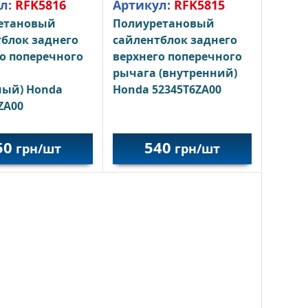
л:
RFK5816
Артикул:
RFK5815
етановый
Полиуретановый
блок заднего
сайлентблок заднего
о поперечного
верхнего поперечного
рычага (внутренний)
ный) Honda
Honda 52345T6ZA00
ZA00
50
540
грн/шт
грн/шт