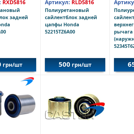
:
RXD5816
Артикул:
RLD5816
Артику
тановый
Полиуретановый
Полиур
лок задней
сайлентблок задней
сайлент
onda
цапфы Honda
верхнег
A00
52215TZ6A00
рычага
(наруж
52345T6
0
500
6
грн/шт
грн/шт