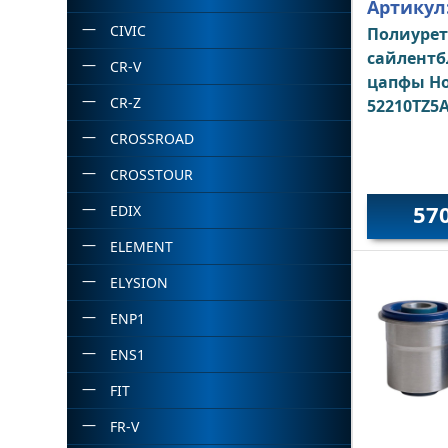
Артикул
CIVIC
Полиуре
сайлентб
CR-V
цапфы H
CR-Z
52210TZ5
CROSSROAD
CROSSTOUR
57
EDIX
ELEMENT
ELYSION
ENP1
ENS1
FIT
FR-V