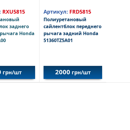
:
RXU5815
Артикул:
FRD5815
тановый
Полиуретановый
лок заднего
сайлентблок переднего
 рычага Honda
рычага задний Honda
A00
51360TZ5A01
0
2000
грн/шт
грн/шт