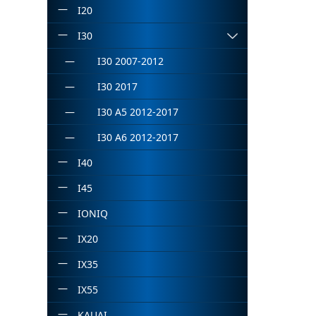
I20
I30
I30 2007-2012
I30 2017
I30 A5 2012-2017
I30 A6 2012-2017
I40
I45
IONIQ
IX20
IX35
IX55
KAUAI