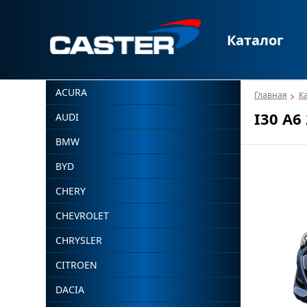
Каталог
ACURA
Главная
К
I30 A6
AUDI
BMW
BYD
CHERY
CHEVROLET
CHRYSLER
CITROEN
DACIA