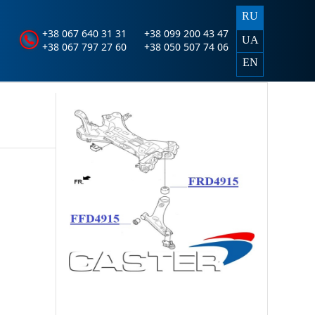
RU
+38 067 640 31 31
+38 099 200 43 47
UA
+38 067 797 27 60
+38 050 507 74 06
EN