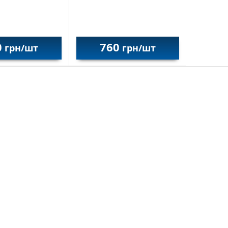
0
760
грн/шт
грн/шт