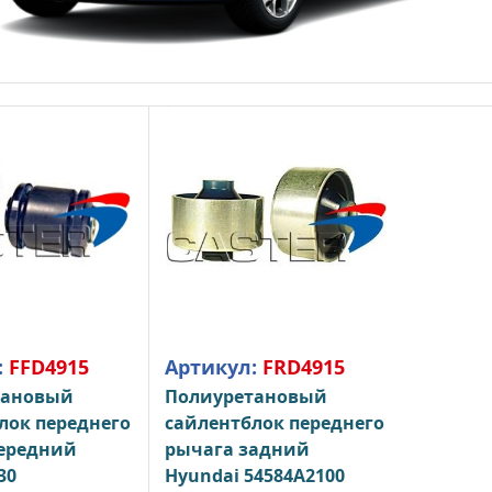
:
FFD4915
Артикул:
FRD4915
тановый
Полиуретановый
лок переднего
сайлентблок переднего
ередний
рычага задний
30
Hyundai 54584A2100