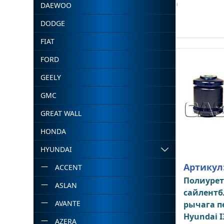
DAEWOO
DODGE
FIAT
FORD
GEELY
GMC
GREAT WALL
HONDA
HYUNDAI
Артикул
ACCENT
Полиуре
ASLAN
сайлентб
AVANTE
рычага п
Hyundai I
AZERA