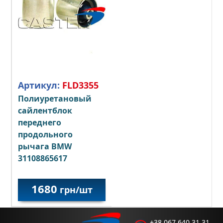
Артикул:
FLD3355
Полиуретановый
сайлентблок
переднего
продольного
рычага BMW
31108865617
1680
грн/шт
+38 067 640 31 31