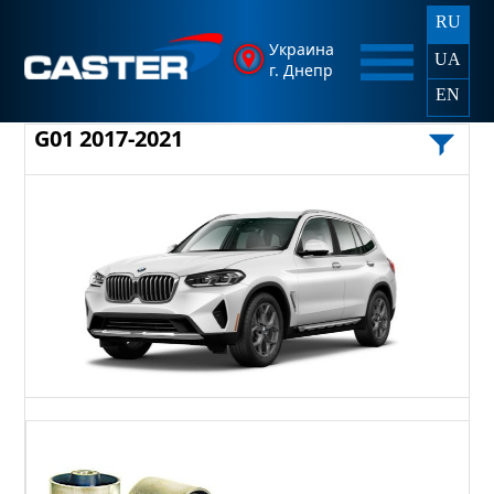
RU
Украина
UA
г. Днепр
EN
G01 2017-2021