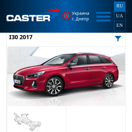
RU
Украина
UA
г. Днепр
EN
I30 2017