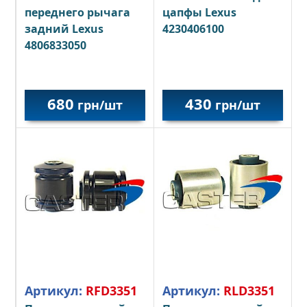
переднего рычага
цапфы Lexus
задний Lexus
4230406100
4806833050
680
430
грн/шт
грн/шт
Артикул:
RFD3351
Артикул:
RLD3351