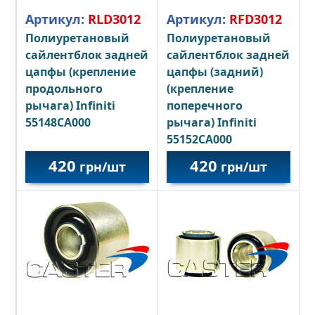
Артикул:
RLD3012
Артикул:
RFD3012
Полиуретановый
Полиуретановый
сайлентблок задней
сайлентблок задней
цапфы (крепление
цапфы (задний)
продольного
(крепление
рычага) Infiniti
поперечного
55148CA000
рычага) Infiniti
55152CA000
420
420
грн/шт
грн/шт