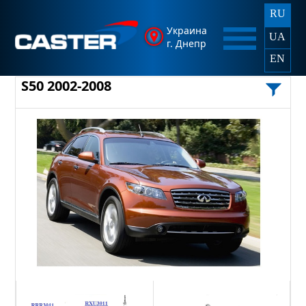
RU
Украина
UA
г. Днепр
EN
S50 2002-2008