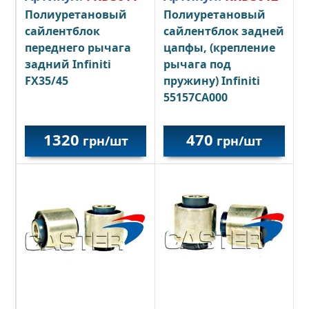
Полиуретановый
Полиуретановый
сайлентблок
сайлентблок задней
переднего рычага
цапфы, (крепление
задний Infiniti
рычага под
FX35/45
пружину) Infiniti
55157CA000
1320
470
грн/шт
грн/шт