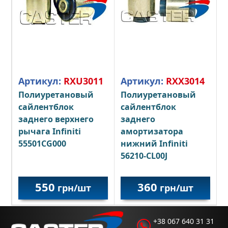
Артикул:
RXU3011
Артикул:
RXX3014
Полиуретановый
Полиуретановый
сайлентблок
сайлентблок
заднего верхнего
заднего
рычага Infiniti
амортизатора
55501CG000
нижний Infiniti
56210-CL00J
550
360
грн/шт
грн/шт
+38 067 640 31 31