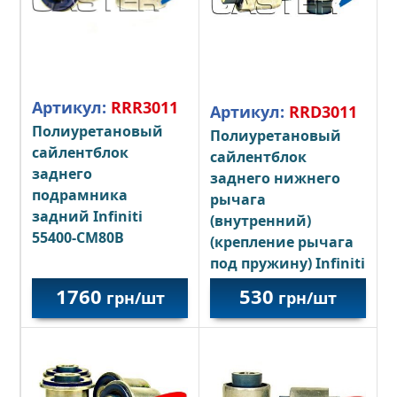
Артикул:
RRR3011
Артикул:
RRD3011
Полиуретановый
Полиуретановый
сайлентблок
сайлентблок
заднего
заднего нижнего
подрамника
рычага
задний Infiniti
(внутренний)
55400-CM80B
(крепление рычага
под пружину) Infiniti
551B0-CG000
1760
530
грн/шт
грн/шт