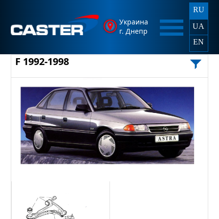
RU
Украина
UA
г. Днепр
EN
F 1992-1998