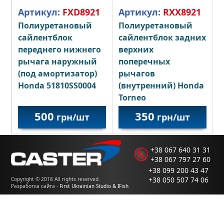
Артикул:
FXD8921
Артикул:
RXX8921
Полиуретановый
Полиуретановый
сайлентблок
сайлентблок задних
переднего нижнего
верхних
рычага наружный
поперечных
(под амортизатор)
рычагов
Honda 51810SS0004
(внутренний) Honda
Torneo
500
350
грн/шт
грн/шт
+38 067 640 31 31
+38 067 797 27 60
+38 099 200 43 47
+38 050 507 74 06
Copyright © 2018 All rights reserved.
Разработка сайта -
First Ukrainian Studio & IFish