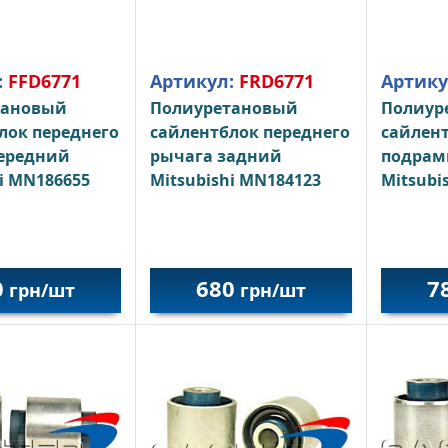
:
FFD6771
Артикул:
FRD6771
Артику
тановый
Полиуретановый
Полиур
лок переднего
сайлентблок переднего
сайлент
ередний
рычага задний
подрам
i MN186655
Mitsubishi MN184123
Mitsubi
0
680
7
грн/шт
грн/шт