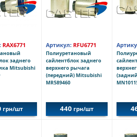
:
RAX6771
Артикул:
RFU6771
Артику
тановый
Полиуретановый
Полиур
лок заднего
сайлентблок заднего
сайлент
ка Mitsubishi
верхнего рычага
верхнег
9
(передний) Mitsubishi
(задний
MR589460
MN1011
0
440
4
грн/шт
грн/шт