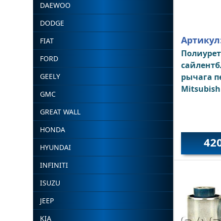
DAEWOO
DODGE
Артикул
FIAT
Полиуре
FORD
сайлентб
GEELY
рычага п
Mitsubish
GMC
GREAT WALL
HONDA
42
HYUNDAI
INFINITI
ISUZU
JEEP
KIA