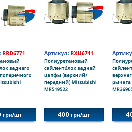
:
RRD6771
Артикул:
RXU6741
Артику
тановый
Полиуретановый
Полиур
лок заднего
сайлентблок задней
сайлент
 поперечного
цапфы (верхний/
верхнег
tsubishi
передний) Mitsubishi
рычага 
MR519522
MR3696
0
400
4
грн/шт
грн/шт