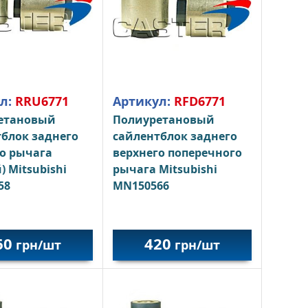
л:
RRU6771
Артикул:
RFD6771
етановый
Полиуретановый
блок заднего
сайлентблок заднего
о рычага
верхнего поперечного
) Mitsubishi
рычага Mitsubishi
58
MN150566
60
420
грн/шт
грн/шт