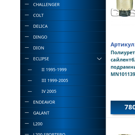
CHALLENGER
COLT
DELICA
DINGO
Артикул
DION
Полиуре
ECLIPSE
сайлентб
подрамни
II 1995-1999
MN10113
III 1999-2005
IV 2005
ENDEAVOR
78
GALANT
L200
L200 SPORTERO