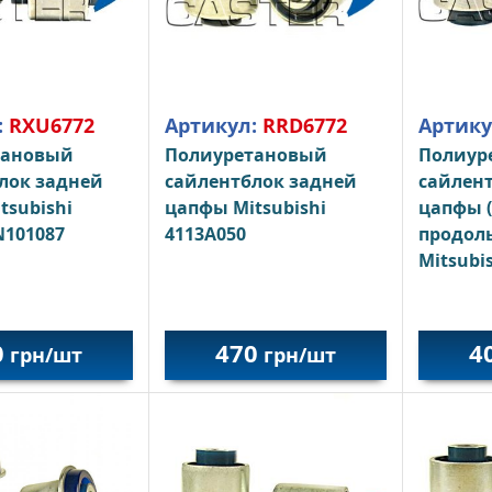
:
RXU6772
Артикул:
RRD6772
Артику
тановый
Полиуретановый
Полиур
лок задней
сайлентблок задней
сайлен
tsubishi
цапфы Mitsubishi
цапфы 
N101087
4113A050
продоль
Mitsubi
0
470
4
грн/шт
грн/шт