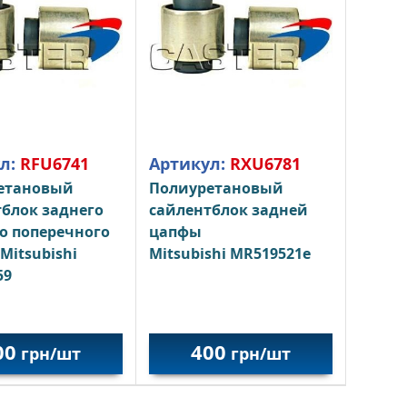
л:
RFU6741
Артикул:
RXU6781
етановый
Полиуретановый
блок заднего
сайлентблок задней
о поперечного
цапфы
Mitsubishi
Mitsubishi MR519521e
59
00
400
грн/шт
грн/шт