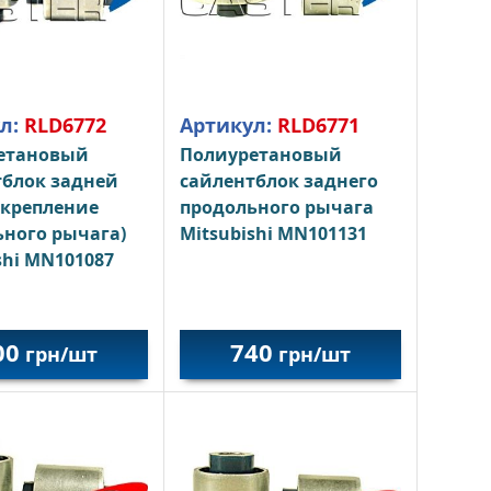
л:
RLD6772
Артикул:
RLD6771
етановый
Полиуретановый
тблок задней
сайлентблок заднего
(крепление
продольного рычага
ного рычага)
Mitsubishi MN101131
shi MN101087
00
740
грн/шт
грн/шт