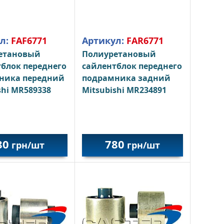
л:
FAF6771
Артикул:
FAR6771
етановый
Полиуретановый
блок переднего
сайлентблок переднего
ника передний
подрамника задний
shi MR589338
Mitsubishi MR234891
80
780
грн/шт
грн/шт