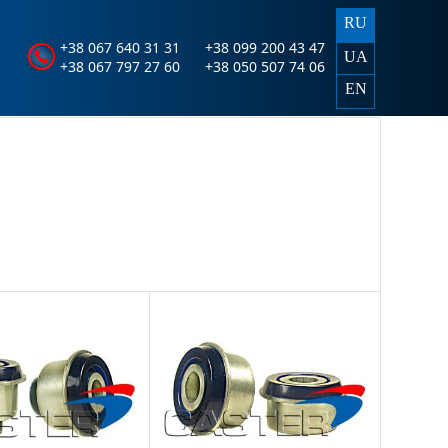
RU
+38 067 640 31 31
+38 099 200 43 47
UA
+38 067 797 27 60
+38 050 507 74 06
EN