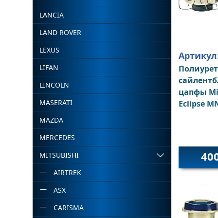
LANCIA
LAND ROVER
LEXUS
Артикул
LIFAN
Полиуре
сайлентб
LINCOLN
цапфы Mi
MASERATI
Eclipse M
MAZDA
MERCEDES
40
MITSUBISHI
AIRTREK
ASX
CARISMA