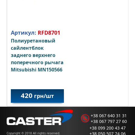
Артикул:
RFD8701
Полиуретановый
сайлентблок
заднего верхнего
поперечного рычага
Mitsubishi MN150566
420
грн/шт
+38 067 640 31 31
+38 067 797 27 60
+38 099 200 43 47
+38 050 507 74 06
Copyright © 2018 All rights reserved.