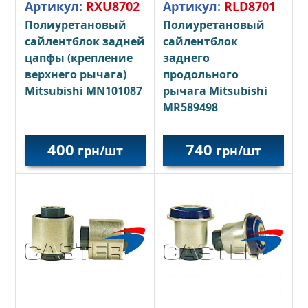
Артикул:
RLD8701
Артикул:
RXU8702
Полиуретановый
Полиуретановый
сайлентблок
сайлентблок задней
заднего
цапфы (крепление
продольного
верхнего рычага)
рычага Mitsubishi
Mitsubishi MN101087
MR589498
400
740
грн/шт
грн/шт