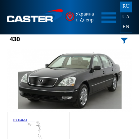
RU
Украина
UA
г. Днепр
EN
430