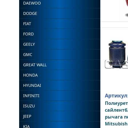
DAEWOO
DODGE
FIAT
FORD
GEELY
GMC
GREAT WALL
HONDA
HYUNDAI
Артикул
INFINITI
Полиуре
ISUZU
сайлентб
JEEP
рычага п
Mitsubish
KIA