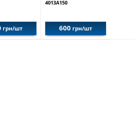
4013A150
0
600
грн/шт
грн/шт