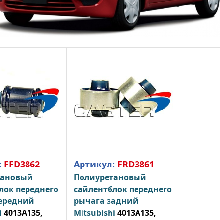
:
FFD3862
Артикул:
FRD3861
тановый
Полиуретановый
лок переднего
сайлентблок переднего
ередний
рычага задний
i
4013A135,
Mitsubishi
4013A135,