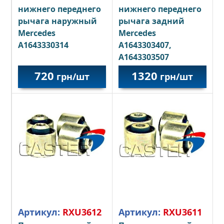
нижнего переднего
нижнего переднего
рычага наружный
рычага задний
Mercedes
Mercedes
A
1643330314
А1643303407,
A1643303507
720
1320
грн/шт
грн/шт
Артикул:
RXU3612
Артикул:
RXU3611