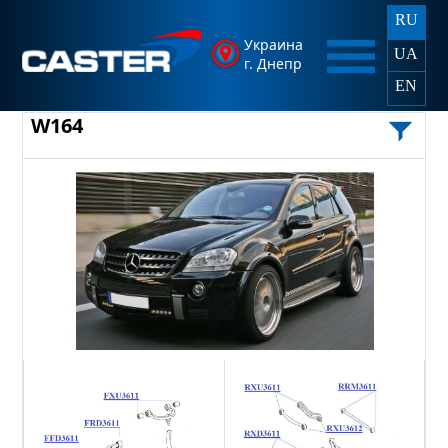
RU
Украина
UA
г. Днепр
EN
W164