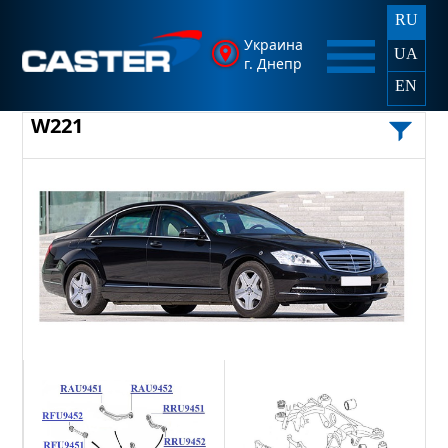
RU
Украина
UA
г. Днепр
EN
W221