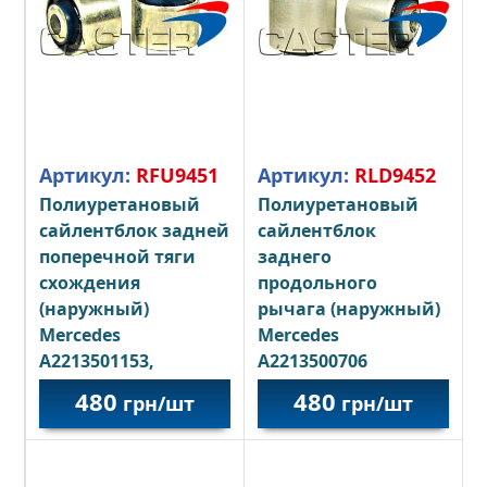
Артикул:
RFU9451
Артикул:
RLD9452
Полиуретановый
Полиуретановый
сайлентблок задней
сайлентблок
поперечной тяги
заднего
схождения
продольного
(наружный)
рычага (наружный)
Mercedes
Mercedes
A2213501153,
A2213500706
A2213501253
480
480
грн/шт
грн/шт