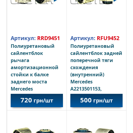
Артикул:
RRD9451
Артикул:
RFU9452
Полиуретановый
Полиуретановый
сайлентблок
сайлентблок задней
рычага
поперечной тяги
амортизационной
схождения
стойки к балке
(внутренний)
заднего моста
Mercedes
Mercedes
A2213501153,
A2203521365
A2213501253
720
500
грн/шт
грн/шт