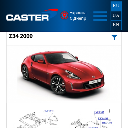
RU
Украина
UA
г. Днепр
EN
Z34 2009