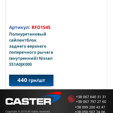
Артикул:
RFD1545
Полиуретановый
сайлентблок
заднего верхнего
поперечного рычага
(внутренний)
Nissan
551A0JK000
440
грн/шт
+38 067 640 31 31
+38 067 797 27 60
+38 099 200 43 47
+38 050 507 74 06
Copyright © 2018 All rights reserved.