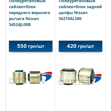
Полиуретановый
Полиуретановый
сайлентблок
сайлентблок задней
переднего верхнего
цапфы Nissan
рычага Nissan
56219AL500
54524JL00B
550
420
грн/шт
грн/шт