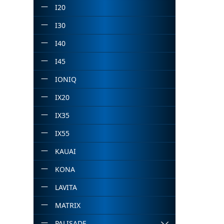
I20
I30
I40
I45
IONIQ
IX20
IX35
IX55
KAUAI
KONA
LAVITA
MATRIX
PALISADE