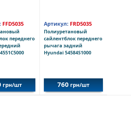
:
FFD5035
Артикул:
FRD5035
тановый
Полиуретановый
лок переднего
сайлентблок переднего
ередний
рычага задний
54551C5000
Hyundai 54584S1000
0
760
грн/шт
грн/шт