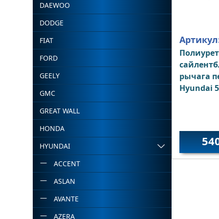
DAEWOO
DODGE
Артикул
FIAT
Полиуре
FORD
сайлентб
GEELY
рычага п
Hyundai 
GMC
GREAT WALL
HONDA
54
HYUNDAI
ACCENT
ASLAN
AVANTE
AZERA