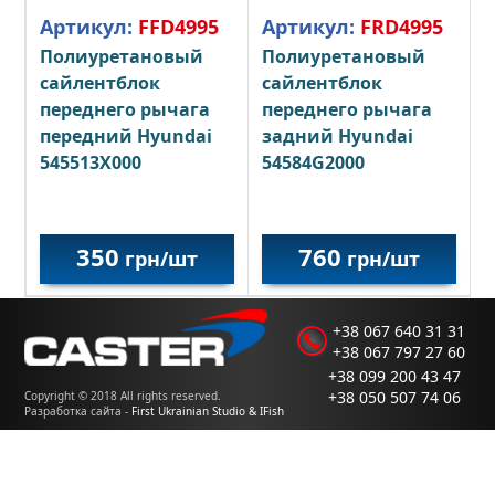
Артикул:
FFD4995
Артикул:
FRD4995
Полиуретановый
Полиуретановый
сайлентблок
сайлентблок
переднего рычага
переднего рычага
передний Hyundai
задний Hyundai
545513X000
54584G2000
350
760
грн/шт
грн/шт
+38 067 640 31 31
+38 067 797 27 60
+38 099 200 43 47
+38 050 507 74 06
Copyright © 2018 All rights reserved.
Разработка сайта -
First Ukrainian Studio & IFish