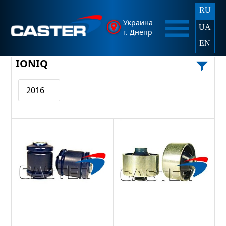
RU
Украина
UA
г. Днепр
EN
IONIQ
2016