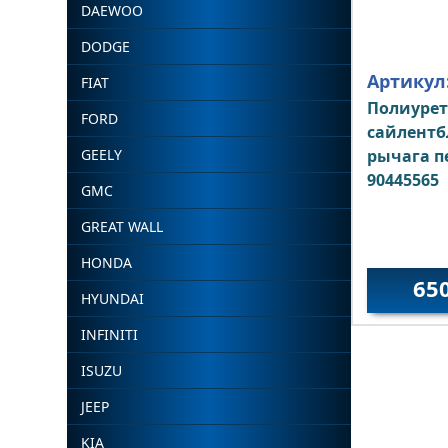
DAEWOO
DODGE
Артикул
FIAT
Полиуре
FORD
сайлентб
GEELY
рычага п
90445565
GMC
GREAT WALL
HONDA
65
HYUNDAI
INFINITI
ISUZU
JEEP
KIA