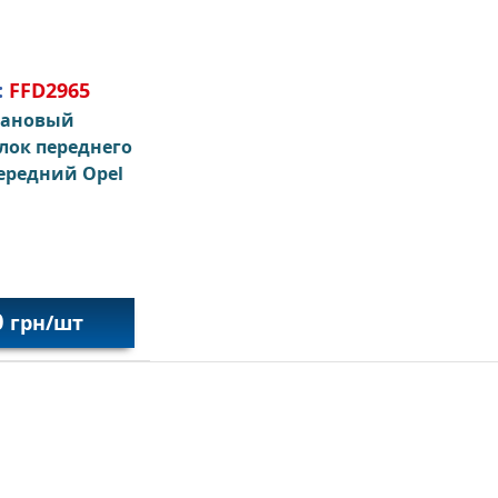
:
FFD2965
тановый
лок переднего
ередний Opel
0
грн/шт