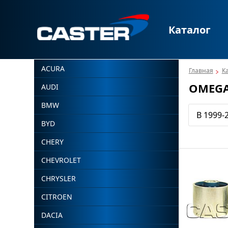
Каталог
ACURA
Главная
К
OMEG
AUDI
BMW
B 1999-
BYD
CHERY
CHEVROLET
CHRYSLER
CITROEN
DACIA