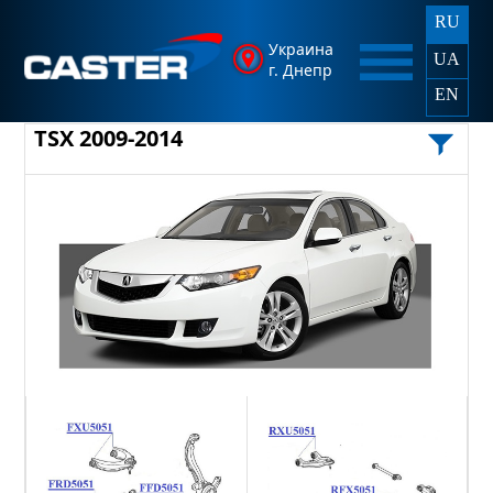
RU
Украина
UA
г. Днепр
EN
TSX 2009-2014