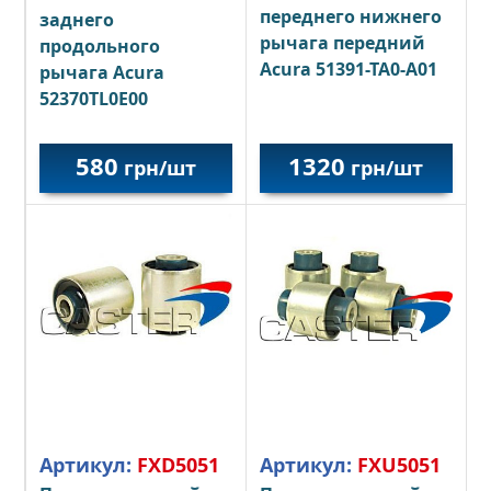
переднего нижнего
заднего
рычага передний
продольного
Acura 51391-TA0-A01
рычага Acura
52370TL0E00
580
1320
грн/шт
грн/шт
Артикул:
FXD5051
Артикул:
FXU5051