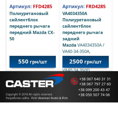
Артикул:
FFD4285
Артикул:
FRD4285
Полиуретановый
VA4034350A
сайлентблок
Полиуретановый
переднего рычага
сайлентблок
передний Mazda CX-
переднего рычага
50
задний
Mazda
VA4034350A /
VA40-34-350A,
VA4034350C / VA40-34-
550
2500
грн/шт
грн/шт
350C / VA4034350D /
VA40-34-350D
+38 067 640 31 31
+38 067 797 27 60
+38 099 200 43 47
+38 050 507 74 06
Copyright © 2018 All rights reserved.
Разработка сайта -
First Ukrainian Studio & IFish