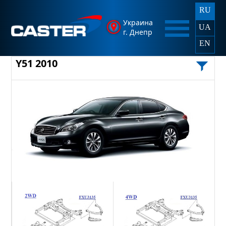
RU
Украина
UA
г. Днепр
EN
Y51 2010