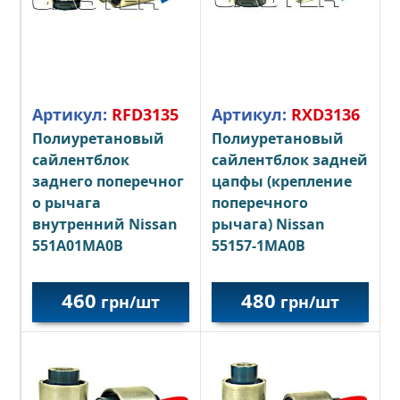
Артикул:
RFD3135
Артикул:
RXD3136
Полиуретановый
Полиуретановый
сайлентблок
сайлентблок задней
заднего поперечног
цапфы (крепление
о рычага
поперечного
внутренний
Nissan
рычага)
Nissan
551A01MA0B
55157-1MA0B
460
480
грн/шт
грн/шт