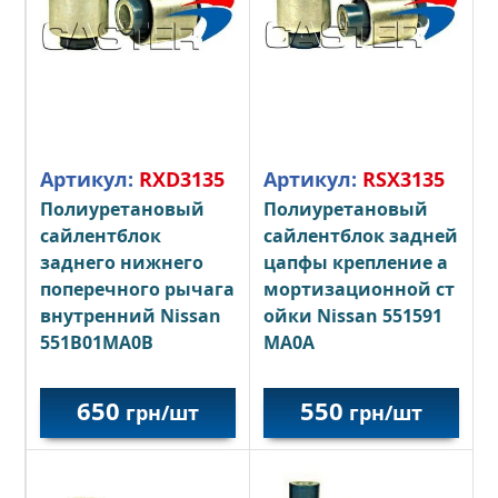
Артикул:
RXD3135
Артикул:
RSX3135
Полиуретановый
Полиуретановый
сайлентблок
сайлентблок задней
заднего нижнего
цапфы
крепление
а
поперечного рычага
мортизационной
ст
внутренний Nissan
ойки
Nissan 551591
551B01MA0B
MA0A
650
550
грн/шт
грн/шт