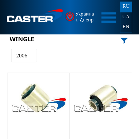
RU
Украина
UA
г. Днепр
EN
WINGLE
2006