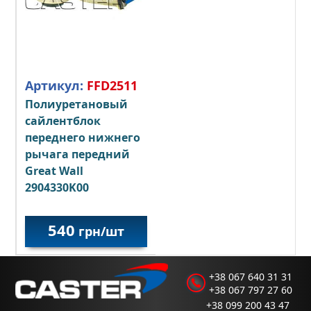
Артикул:
FFD2511
Полиуретановый
сайлентблок
переднего нижнего
рычага передний
Great Wall
2904330K00
540
грн/шт
+38 067 640 31 31
+38 067 797 27 60
+38 099 200 43 47