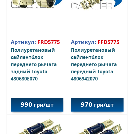
Артикул:
FRD5775
Артикул:
FFD5775
Полиуретановый
Полиуретановый
сайлентблок
сайлентблок
переднего рычага
переднего рычага
задний Toyota
передний Toyota
480680E070
4806942070
990
970
грн/шт
грн/шт