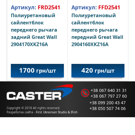
Артикул:
FRD2541
Артикул:
FFD2541
Полиуретановый
Полиуретановый
сайлентблок
сайлентблок
переднего рычага
переднего рычага
задний Great Wall
передний Great Wall
2904170XKZ16A
2904160XKZ16A
1700
420
грн/шт
грн/шт
+38 067 640 31 31
+38 067 797 27 60
+38 099 200 43 47
+38 050 507 74 06
Copyright © 2018 All rights reserved.
Разработка сайта -
First Ukrainian Studio & IFish