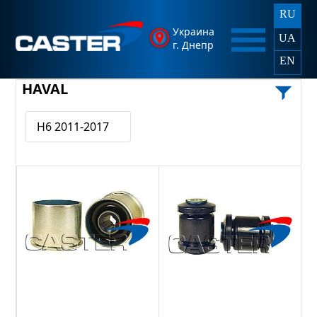
RU
Украина
UA
г. Днепр
EN
HAVAL
H6 2011-2017