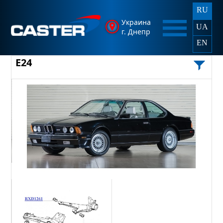
RU
Украина
UA
г. Днепр
EN
E24