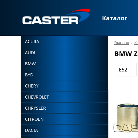
Каталог
ACURA
Главная
К
BMW Z
AUDI
BMW
E52
BYD
CHERY
CHEVROLET
CHRYSLER
CITROEN
DACIA