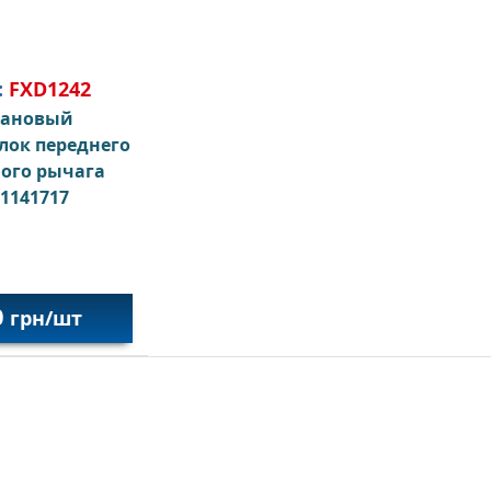
:
FXD1242
тановый
лок переднего
ого рычага
1141717
0
грн/шт