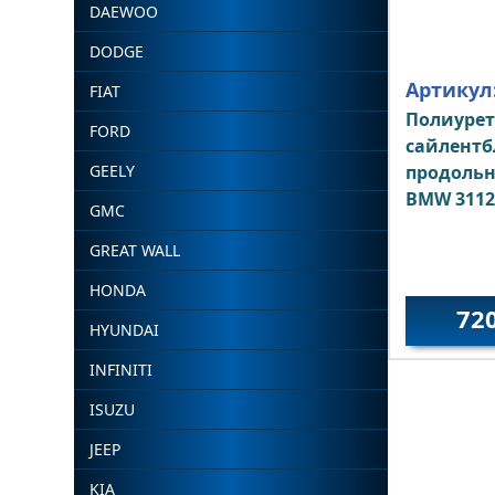
DAEWOO
DODGE
Артикул
FIAT
Полиуре
FORD
сайлентб
GEELY
продольн
BMW 3112
GMC
GREAT WALL
HONDA
72
HYUNDAI
INFINITI
ISUZU
JEEP
KIA