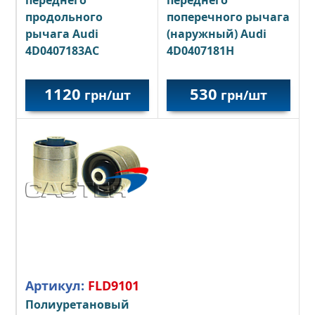
переднего
переднего
поперечного рычага
продольного
(наружный) Audi
рычага Audi
4D0407181H
4D0407183AC
1120
530
грн/шт
грн/шт
Артикул:
FLD9101
Полиуретановый