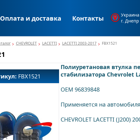
Украина
Оплата и доставка
Контакты
г. Днепр
аталог
CHEVROLET
LACETTI
LACETTI 2003-2017
FBX1521
21
Полиуретановая втулка п
стабилизатора Chevrolet La
тикул:
FBX1521
OEM 96839848
Применяется на автомобиля
CHEVROLET LACETTI (J200) 20