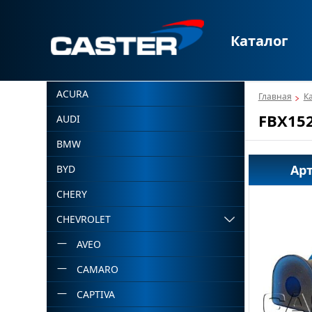
Каталог
ACURA
Главная
К
FBX15
AUDI
BMW
Ар
BYD
CHERY
CHEVROLET
AVEO
CAMARO
CAPTIVA