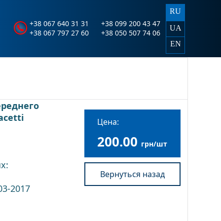
RU
+38 067 640 31 31
+38 099 200 43 47
UA
+38 067 797 27 60
+38 050 507 74 06
EN
ереднего
cetti
Цена:
200.00
грн/шт
х:
Вернуться назад
03-2017