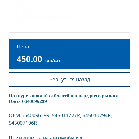
Цена:
450.00
грн/шт
Вернуться назад
Полиуретановый сайлентблок переднего рычага
Dacia 6640096299
OEM 6640096299, 545011727R, 545010294R,
545007106R
Применяется на автомобилях: