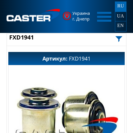
RU
Украина
UA
г. Днепр
EN
FXD1941
Артикул:
FXD1941