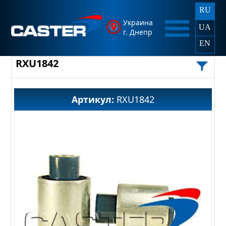
RU
Украина
UA
г. Днепр
EN
RXU1842
Артикул:
RXU1842