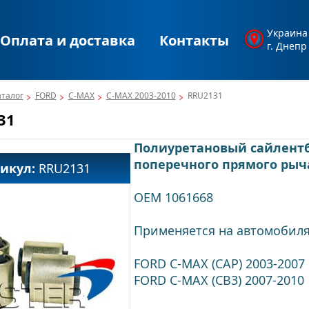
Украина
Оплата и доставка
Контакты
г. Днепр
аталог
FORD
C-MAX
C-MAX 2003-2010
RRU2131
31
Полиуретановый сайлентб
поперечного прямого рыча
тикул:
RRU2131
OEM 1061668
Применяется на автомобиля
FORD C-MAX (CAP) 2003-2007
FORD C-MAX (CB3) 2007-2010