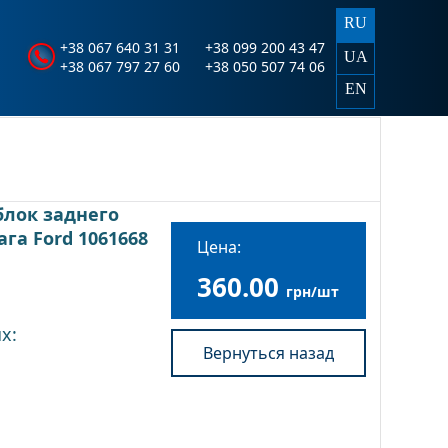
RU
+38 067 640 31 31
+38 099 200 43 47
UA
+38 067 797 27 60
+38 050 507 74 06
EN
лок заднего
га Ford 1061668
Цена:
360.00
грн/шт
х:
Вернуться назад