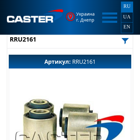
RU
Украина
UA
г. Днепр
EN
RRU2161
Артикул:
RRU2161