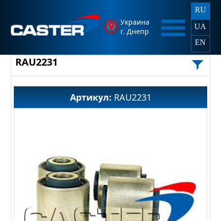
RU
Украина
UA
г. Днепр
EN
RAU2231
Артикул:
RAU2231