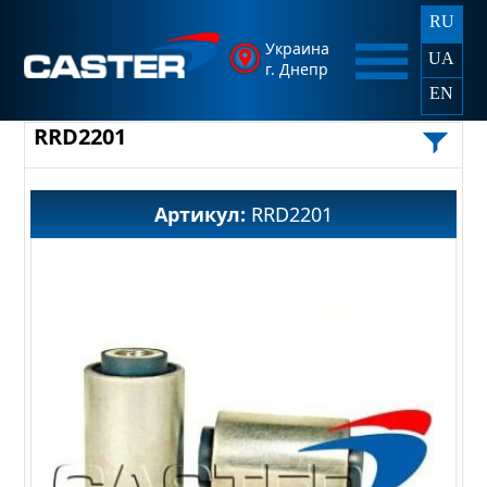
RU
Украина
UA
г. Днепр
EN
RRD2201
Артикул:
RRD2201