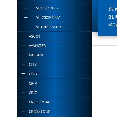
За
VI 1997-2002
вы
VII 2002-2007
мо
VIII 2008-2013
ASCOT
AVANCIER
BALLADE
CITY
CIVIC
CR-V
CR-Z
CROSSROAD
CROSSTOUR