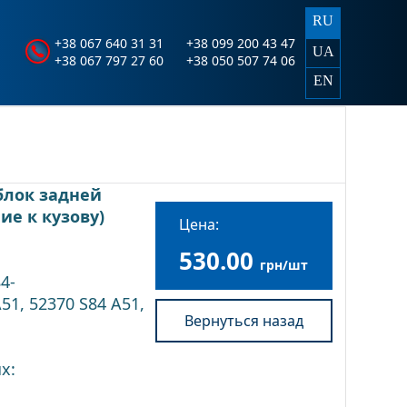
RU
+38 067 640 31 31
+38 099 200 43 47
UA
+38 067 797 27 60
+38 050 507 74 06
EN
блок задней
ие к кузову)
Цена:
530.00
грн/шт
4-
51, 52370 S84 A51,
Вернуться назад
х: