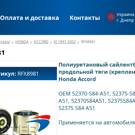
Украина
Оплата и доставка
Контакты
г. Днепр
аталог
HONDA
ACCORD
VI 1997-2002
RFX8981
81
Полиуретановый сайлент
продольной тяги (креплен
тикул:
RFX8981
Honda Accord
OEM 52370-S84-A51, 52375-S8
A51, 52370S84A51, 52375S84A
52375 S84 A51
Применяется на автомобиля