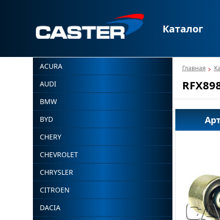
Каталог
ACURA
Главная
К
RFX89
AUDI
BMW
Ар
BYD
CHERY
CHEVROLET
CHRYSLER
CITROEN
DACIA