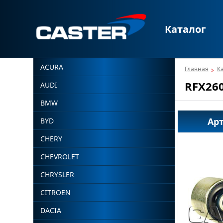
Каталог
ACURA
Главная
К
RFX26
AUDI
BMW
Ар
BYD
CHERY
CHEVROLET
CHRYSLER
CITROEN
DACIA