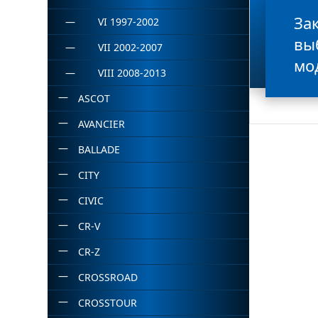
За
VI 1997-2002
вы
VII 2002-2007
мо
VIII 2008-2013
ASCOT
AVANCIER
BALLADE
CITY
CIVIC
CR-V
CR-Z
CROSSROAD
CROSSTOUR