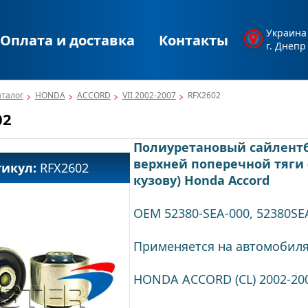
Украина
Оплата и доставка
Контакты
г. Днепр
аталог
HONDA
ACCORD
VII 2002-2007
RFX2602
02
Полиуретановый сайлент
верхней поперечной тяги 
тикул:
RFX2602
кузову) Honda Accord
OEM 52380-SEA-000, 52380SE
Применяется на автомобиля
HONDA ACCORD (CL) 2002-20