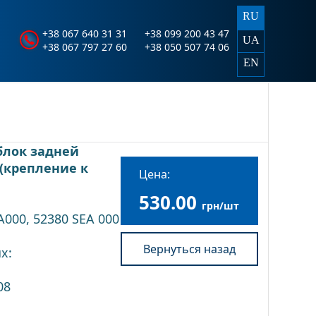
RU
+38 067 640 31 31
+38 099 200 43 47
UA
+38 067 797 27 60
+38 050 507 74 06
EN
блок задней
(крепление к
Цена:
530.00
грн/шт
A000, 52380 SEA 000
Вернуться назад
х:
08