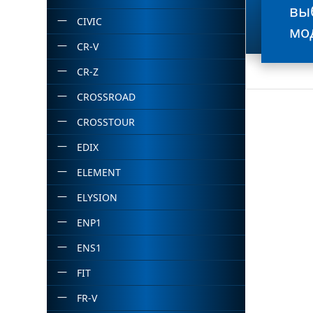
вы
CIVIC
мо
CR-V
CR-Z
CROSSROAD
CROSSTOUR
EDIX
ELEMENT
ELYSION
ENP1
ENS1
FIT
FR-V