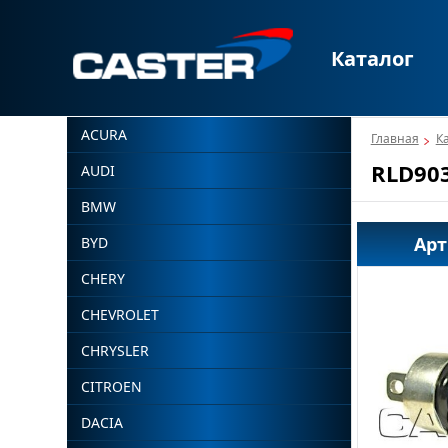
Каталог
ACURA
Главная
К
RLD90
AUDI
BMW
Арт
BYD
CHERY
CHEVROLET
CHRYSLER
CITROEN
DACIA