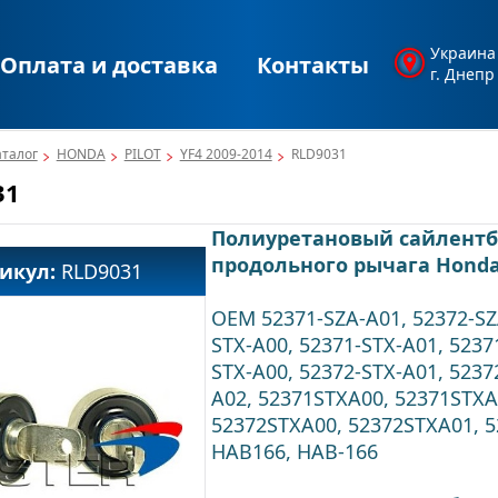
Украина
Оплата и доставка
Контакты
г. Днепр
аталог
HONDA
PILOT
YF4 2009-2014
RLD9031
31
Полиуретановый сайлентб
продольного рычага Honda
икул:
RLD9031
OEM 52371-SZA-A01, 52372-S
STX-A00, 52371-STX-A01, 5237
STX-A00, 52372-STX-A01, 5237
A02, 52371STXA00, 52371STXA
52372STXA00, 52372STXA01, 
HAB166, HAB-166