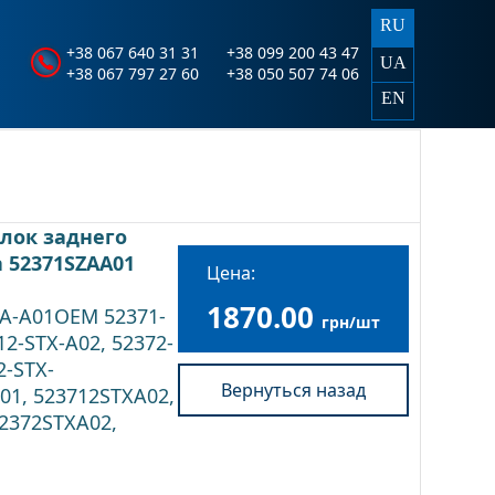
RU
+38 067 640 31 31
+38 099 200 43 47
UA
+38 067 797 27 60
+38 050 507 74 06
EN
лок заднего
 52371SZAA01
Цена:
1870.00
ZA-A01OEM 52371-
грн/шт
12-STX-A02, 52372-
2-STX-
Вернуться назад
01, 523712STXA02,
52372STXA02,